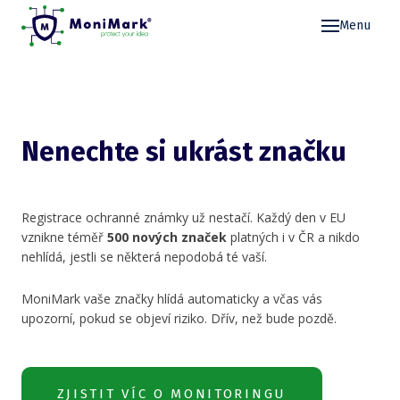
Menu
Mo
Re
Pr
Nenechte si ukrást značku
Ce
Bl
Registrace ochranné známky už nestačí. Každý den v EU
vznikne téměř
500 nových značek
platných i v ČR a nikdo
Ko
nehlídá, jestli se některá nepodobá té vaší.
Při
MoniMark vaše značky hlídá automaticky a včas vás
upozorní, pokud se objeví riziko. Dřív, než bude pozdě.
ZJISTIT VÍC O MONITORINGU